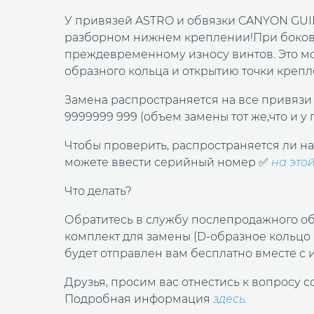
У привязей ASTRO и обвязки CANYON GU
разборном нижнем креплении!При боковой
преждевременному износу винтов. Это м
образного кольца и открытию точки крепл
Замена распространяется на все привяз
9999999 999 (объем замены тот же,что и у
Чтобы проверить, распространяется ли н
можете ввести серийный номер ✅
на это
Что делать?
Обратитесь в службу послепродажного обс
комплект для замены (D-образное кольцо
будет отправлен вам бесплатно вместе с 
Друзья, просим вас отнестись к вопросу 
Подробная информация
здесь
.