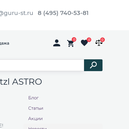
@guru-st.ru
8 (495) 740-53-81
0
0
0
дажа
tzl ASTRO
Блог
Статьи
Акции
E!
Новости