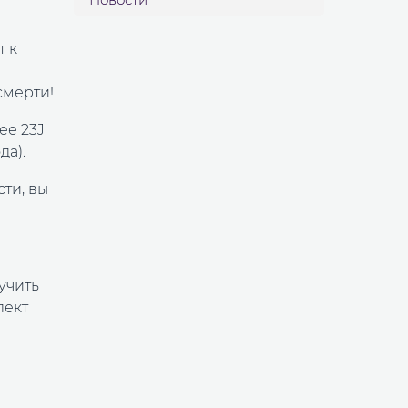
т к
смерти!
ее 23J
да).
ти, вы
учить
лект