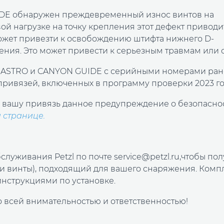
IDE обнаружен преждевременный износ винтов на
 нагрузке на точку крепления этот дефект приводи
ожет привезти к освобождению штифта нижнего D-
ения. Это может привести к серьезным травмам или 
и ASTRO и CANYON GUIDE с серийными номерами ран
 привязей, включенных в программу проверки 2023 го
а вашу привязь данное предупреждение о безопаснос
й странице
.
луживания Petzl по почте service@petzl.ru,чтобы пол
 и винты), подходящий для вашего снаряжения. Комп
инструкциями по установке.
со всей внимательностью и ответственностью!