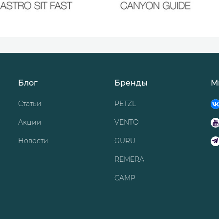
Блог
Бренды
М
Статьи
PETZL
Акции
VENTO
Новости
GURU
REMERA
CAMP