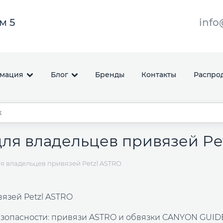
ом 5
info
мация
Блог
Бренды
Контакты
Распро
ля владельцев привязей Pe
 владельцев привязей Petzl ASTRO
язей Petzl ASTRO
езопасности: привязи ASTRO и обвязки CANYON GUID