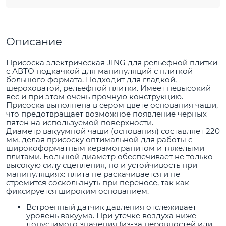
Описание
Присоска электрическая JING для рельефной плитки
с АВТО подкачкой для манипуляций с плиткой
большого формата. Подходит для гладкой,
шероховатой, рельефной плитки. Имеет невысокий
вес и при этом очень прочную конструкцию.
Присоска выполнена в сером цвете основания чаши,
что предотвращает возможное появление черных
пятен на используемой поверхности.
Диаметр вакуумной чаши (основания) составляет 220
мм, делая присоску оптимальной для работы с
широкоформатным керамогранитом и тяжелыми
плитами. Большой диаметр обеспечивает не только
высокую силу сцепления, но и устойчивость при
манипуляциях: плита не раскачивается и не
стремится соскользнуть при переносе, так как
фиксируется широким основанием.
Встроенный датчик давления отслеживает
уровень вакуума. При утечке воздуха ниже
допустимого значения (из-за неровностей или