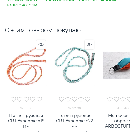
пользователи
С этим товаром покупают
W-18-60
W-22-90
ast m 400
Петля грузовая
Петля грузовая
Мешочек 
CBT Whoopie d18
CBT Whoopie d22
заброск
мм
мм
ARBOSTUFF