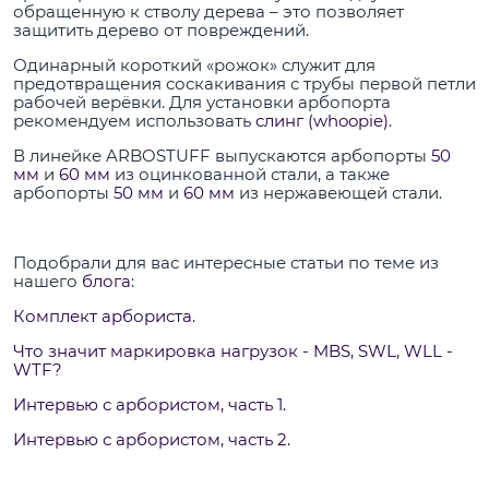
обращенную к стволу дерева – это позволяет
защитить дерево от повреждений.
Одинарный короткий «рожок» служит для
предотвращения соскакивания с трубы первой петли
рабочей верёвки. Для установки арбопорта
рекомендуем использовать
слинг (whoopie)
.
В линейке ARBOSTUFF выпускаются арбопорты
50
мм
и
60 мм
из оцинкованной стали, а также
арбопорты
50 мм
и
60 мм
из нержавеющей стали.
Подобрали для вас интересные статьи по теме из
нашего
блога
:
Комплект арбориста.
Что значит маркировка нагрузок - MBS, SWL, WLL -
WTF?
Интервью с арбористом, часть 1.
Интервью с арбористом, часть 2.