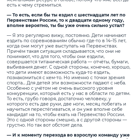
есть к чему стремиться.
— То есть, если бы ты ездил с шестнадцати лет по
Первенствам России, то к двадцати одному году,
вполне вероятно, ты бы уже очень сильно устал?
— Я это регулярно вижу, постоянно. Дети начинают
ездить по соревнованиям обычно где-то в 14–15 лет,
когда они могут уже выступать на Первенствах.
Причём такая ситуация складывается, что они не
понимают, что для того, чтобы они ездили,
совершается титаническая работа — отчёты, бумаги,
выбивания денег. С одной стороны, конечно, хорошо,
что дети имеют возможность куда-то ездить,
познакомиться с кем-то. Но именно с точки зрения
спорта… Для детей эти возможности падают с неба.
Особенно с учётом не очень высокого уровня
конкуренции, который есть у нас в области по детям.
То есть, грубо говоря, достаточно человеку, у
которого есть две руки, две ноги, месяц побегать и
научиться перестёгиваться, и он уже вполне себе
кандидат на то, чтобы ехать на Первенство России.
Это с одной стороны смешно, а с другой стороны —
грустно. Но так вот обстоят дела.
— И к моменту перехода во взрослую команду уже