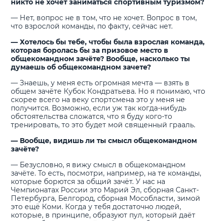
никто не хочет заниматься спортивным туризмом?
— Нет, вопрос не в том, что не хочет. Вопрос в том,
что взрослой команды, по факту, сейчас нет.
— Хотелось бы тебе, чтобы была взрослая команда,
которая боролась бы за призовое место в
общекомандном зачёте? Вообще, насколько ты
думаешь об общекомандном зачете?
— Знаешь, у меня есть огромная мечта — взять в
общем зачёте Кубок Кондратьева. Но я понимаю, что
скорее всего на веку спортсмена это у меня не
получится. Возможно, если уж так когда-нибудь
обстоятельства сложатся, что я буду кого-то
тренировать, то это будет мой священный грааль.
— Вообще, видишь ли ты смысл общекомандном
зачёте?
— Безусловно, я вижу смысл в общекомандном
зачёте. То есть, посмотри, например, на те команды,
которые борются за общий зачёт. У нас на
Чемпионатах России это Марий Эл, сборная Санкт-
Петербурга, Белгород, сборная Мособласти, зимой
это ещё Коми. Когда у тебя достаточно людей,
которые, в принципе, образуют пул, который даёт