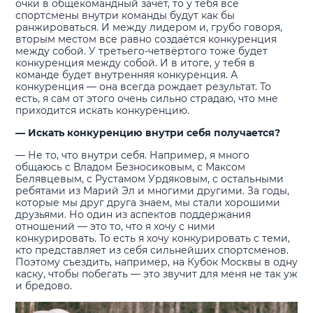
очки в общекомандный зачёт, то у тебя все
спортсмены внутри команды будут как бы
ранжироваться. И между лидером и, грубо говоря,
вторым местом все равно создаётся конкуренция
между собой. У третьего-четвёртого тоже будет
конкуренция между собой. И в итоге, у тебя в
команде будет внутренняя конкуренция. А
конкуренция — она всегда рождает результат. То
есть, я сам от этого очень сильно страдаю, что мне
приходится искать конкуренцию.
— Искать конкуренцию внутри себя получается?
— Не то, что внутри себя. Например, я много
общаюсь с Владом Безносиковым, с Максом
Белявцевым, с Рустамом Урдяковым, с остальными
ребятами из Марий Эл и многими другими. За годы,
которые мы друг друга знаем, мы стали хорошими
друзьями. Но один из аспектов поддержания
отношений — это то, что я хочу с ними
конкурировать. То есть я хочу конкурировать с теми,
кто представляет из себя сильнейших спортсменов.
Поэтому съездить, например, на Кубок Москвы в одну
каску, чтобы побегать — это звучит для меня не так уж
и бредово.