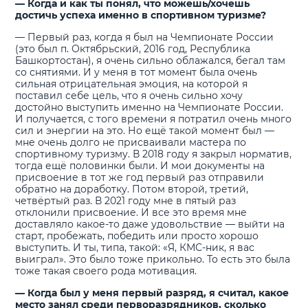
— Когда и как ты понял, что можешь/хочешь
достичь успеха именно в спортивном туризме?
— Первый раз, когда я был на Чемпионате России
(это был п. Октябрьский, 2016 год, Республика
Башкортостан), я очень сильно облажался, бегал там
со снятиями. И у меня в тот момент была очень
сильная отрицательная эмоция, на которой я
поставил себе цель, что я очень сильно хочу
достойно выступить именно на Чемпионате России.
И получается, с того времени я потратил очень много
сил и энергии на это. Но ещё такой момент был —
мне очень долго не присваивали мастера по
спортивному туризму. В 2018 году я закрыл норматив,
тогда ещё половинки были. И мои документы на
присвоение в тот же год первый раз отправили
обратно на доработку. Потом второй, третий,
четвёртый раз. В 2021 году мне в пятый раз
отклонили присвоение. И все это время мне
доставляло какое-то даже удовольствие — выйти на
старт, пробежать, победить или просто хорошо
выступить. И ты, типа, такой: «Я, КМС-ник, я вас
выиграл». Это было тоже прикольно. То есть это была
тоже такая своего рода мотивация.
— Когда был у меня первый разряд, я считал, какое
место занял среди перворазрядников, сколько