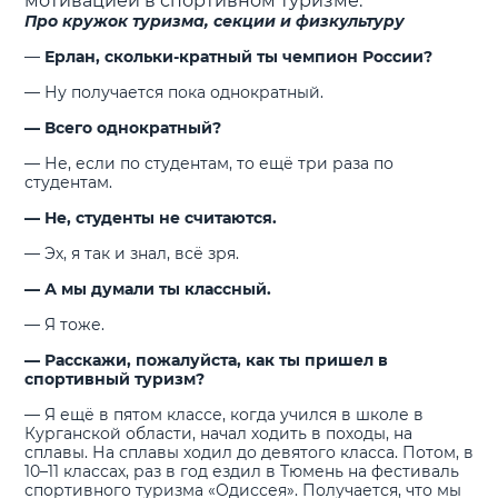
мотивацией в спортивном туризме.
Про кружок туризма, секции и физкультуру
—
Ерлан, скольки-кратный ты чемпион России?
— Ну получается пока однократный.
— Всего однократный?
— Не, если по студентам, то ещё три раза по
студентам.
— Не, студенты не считаются.
— Эх, я так и знал, всё зря.
— А мы думали ты классный.
— Я тоже.
— Расскажи, пожалуйста, как ты пришел в
спортивный туризм?
— Я ещё в пятом классе, когда учился в школе в
Курганской области, начал ходить в походы, на
сплавы. На сплавы ходил до девятого класса. Потом, в
10–11 классах, раз в год ездил в Тюмень на фестиваль
спортивного туризма «Одиссея». Получается, что мы