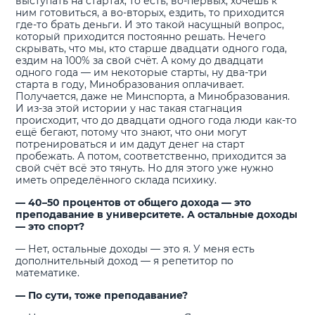
выступать на стартах, то есть, во-первых, хочешь к
ним готовиться, а во-вторых, ездить, то приходится
где-то брать деньги. И это такой насущный вопрос,
который приходится постоянно решать. Нечего
скрывать, что мы, кто старше двадцати одного года,
ездим на 100% за свой счёт. А кому до двадцати
одного года — им некоторые старты, ну два-три
старта в году, Минобразования оплачивает.
Получается, даже не Минспорта, а Минобразования.
И из-за этой истории у нас такая стагнация
происходит, что до двадцати одного года люди как-то
ещё бегают, потому что знают, что они могут
потренироваться и им дадут денег на старт
пробежать. А потом, соответственно, приходится за
свой счёт всё это тянуть. Но для этого уже нужно
иметь определённого склада психику.
— 40–50 процентов от общего дохода — это
преподавание в университете. А остальные доходы
— это спорт?
— Нет, остальные доходы — это я. У меня есть
дополнительный доход — я репетитор по
математике.
— По сути, тоже преподавание?