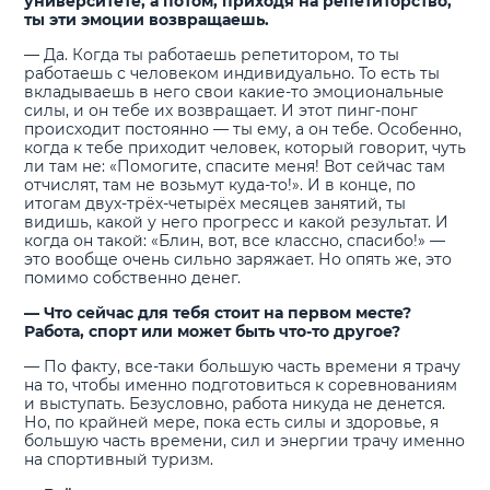
университете, а потом, приходя на репетиторство,
ты эти эмоции возвращаешь.
— Да. Когда ты работаешь репетитором, то ты
работаешь с человеком индивидуально. То есть ты
вкладываешь в него свои какие-то эмоциональные
силы, и он тебе их возвращает. И этот пинг-понг
происходит постоянно — ты ему, а он тебе. Особенно,
когда к тебе приходит человек, который говорит, чуть
ли там не: «Помогите, спасите меня! Вот сейчас там
отчислят, там не возьмут куда-то!». И в конце, по
итогам двух-трёх-четырёх месяцев занятий, ты
видишь, какой у него прогресс и какой результат. И
когда он такой: «Блин, вот, все классно, спасибо!» —
это вообще очень сильно заряжает. Но опять же, это
помимо собственно денег.
— Что сейчас для тебя стоит на первом месте?
Работа, спорт или может быть что-то другое?
— По факту, все-таки большую часть времени я трачу
на то, чтобы именно подготовиться к соревнованиям
и выступать. Безусловно, работа никуда не денется.
Но, по крайней мере, пока есть силы и здоровье, я
большую часть времени, сил и энергии трачу именно
на спортивный туризм.