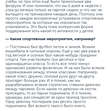
учёбы, но при этом ещё были прикольные два
физрука. И они понимали, что мы 6 дней в неделю с
утра до вечера только за партой сидим, и что нас не
вытащить на тренировки каждый день. Поэтому они
просто каждое воскресенье устраивали спортивные
мероприятия, за которые мы нормально так
упахивались. Это была тоже интересная форма
поддержания хоть какой-то активности у детей.
— Какие спортивные мероприятия, например?
— Постоянно был футбол летом и зимой. Всякие
вышибалы в сильные морозы. Ещё у нас два раза в
год весной и осенью был какой-нибудь праздник
спорта. Там участвовало три десятых и три
одиннадцатых класса. То есть все плюс-минус
одинаково развиты физически. И на них были всякие
соревнования между этими классами. Например,
какой класс дружно, положа руки друг на друга,
присядет больше раз. И я помню, как мы
разрабатывали всякие стратегии, ставили девочек
между парнями. Если какие-то девочки не могли
приседать, то их парни поднимали. И я помню,
однажды, раз семьдесят за один приход присели.
Одну девочку последние раз десять просто
поднимали. Вот всякого такого было много.