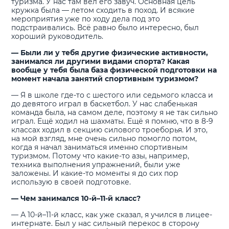
туризма. У нас там вёл его завуч. Основная цель
кружка была — летом сходить в поход. И всякие
мероприятия уже по ходу дела под это
подстраивались. Всё равно было интересно, был
хороший руководитель.
— Были ли у тебя другие физические активности,
занимался ли другими видами спорта? Какая
вообще у тебя была база физической подготовки на
момент начала занятий спортивным туризмом?
— Я в школе где-то с шестого или седьмого класса и
до девятого играл в баскетбол. У нас слабенькая
команда была, на самом деле, поэтому я не так сильно
играл. Ещё ходил на шахматы. Ещё я помню, что в 8-9
классах ходил в секцию силового троеборья. И это,
на мой взгляд, мне очень сильно помогло потом,
когда я начал заниматься именно спортивным
туризмом. Потому что какие-то азы, например,
техника выполнения упражнений, были уже
заложены. И какие-то моменты я до сих пор
использую в своей подготовке.
— Чем занимался 10-й–11-й класс?
— А 10-й–11-й класс, как уже сказал, я учился в лицее-
интернате. Был у нас сильный перекос в сторону