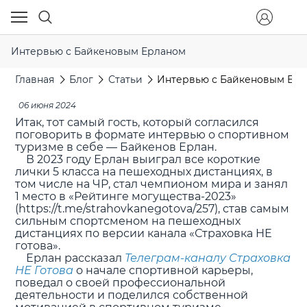
Интервью с Байкеновым Ерланом
Главная
Блог
Статьи
Интервью с Байкеновым Ер
06 июня 2024
Итак, тот самый гость, который согласился
поговорить в формате интервью о спортивном
туризме в себе — Байкенов Ерлан.
В 2023 году Ерлан выиграл все короткие
лички 5 класса на пешеходных дистанциях, в
том числе на ЧР, стал чемпионом мира и занял
1 место в «Рейтинге могущества-2023»
(https://t.me/strahovkanegotova/257), став самым
сильным спортсменом на пешеходных
дистанциях по версии канала «Страховка НЕ
готова».
Ерлан рассказал
Телеграм-каналу Страховка
НЕ Готова
о начале спортивной карьеры,
поведал о своей профессиональной
деятельности и поделился собственной