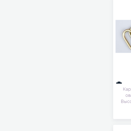
Кар
ов
Высо