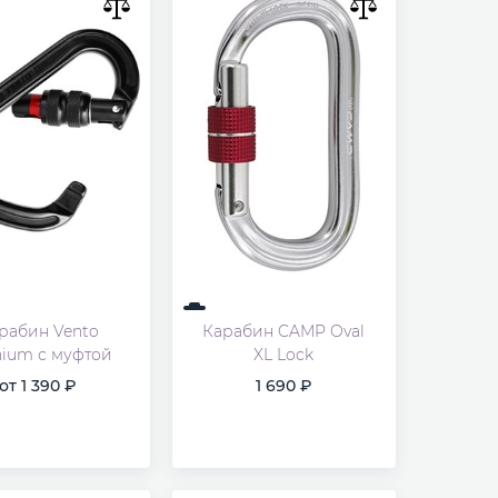
рабин Vento
Карабин CAMP Oval
nium с муфтой
XL Lock
от
1 390
1 690