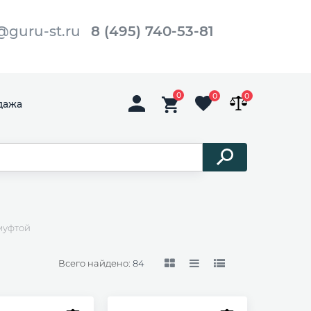
@guru-st.ru
8 (495) 740-53-81
0
0
0
дажа
муфтой
Всего найдено:
84