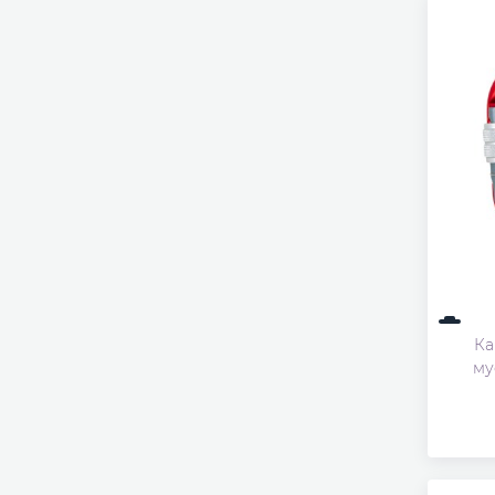
Ка
му