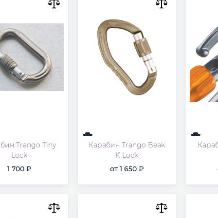
бин Trango Tiny
Карабин Trango Beak
Кара
Lock
K Lock
1 700
от
1 650