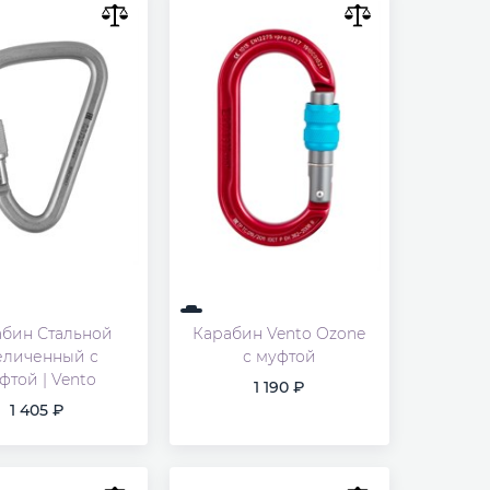
бин Стальной
Карабин Vento Ozone
еличенный с
с муфтой
фтой | Vento
1 190
1 405