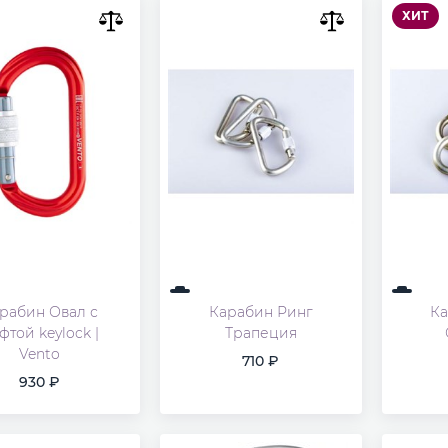
ХИТ
рабин Овал с
Карабин Ринг
Ка
фтой keylock |
Трапеция
Vento
710
930