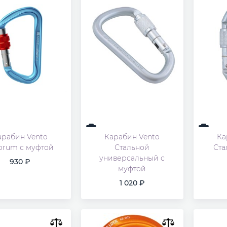
арабин Vento
Карабин Vento
Ка
orum с муфтой
Стальной
Ста
универсальный с
930
муфтой
1 020