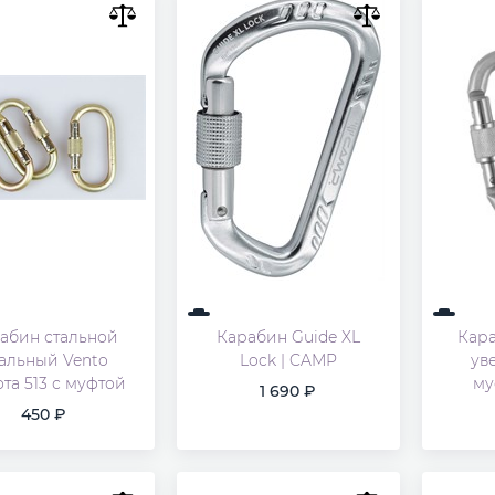
абин стальной
Карабин Guide XL
Кара
альный Vento
Lock | CAMP
ув
та 513 с муфтой
му
1 690
450