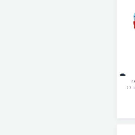
К
Chl