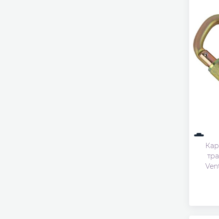
Кар
тр
Ven