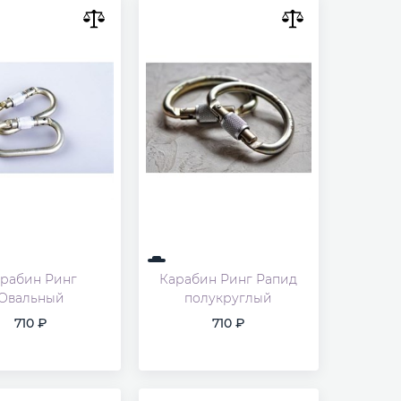
рабин Ринг
Карабин Ринг Рапид
Овальный
полукруглый
710
710