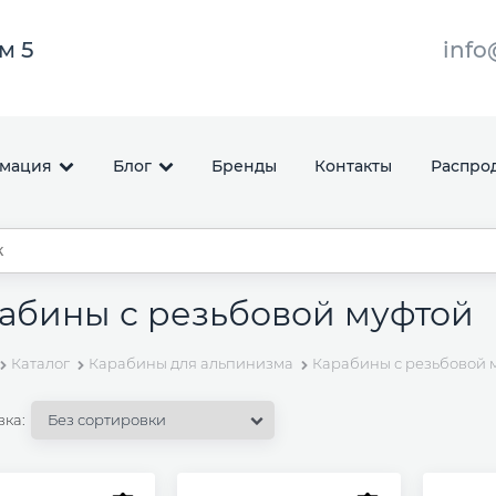
ом 5
info
мация
Блог
Бренды
Контакты
Распро
абины с резьбовой муфтой
Каталог
Карабины для альпинизма
Карабины с резьбовой 
вка: