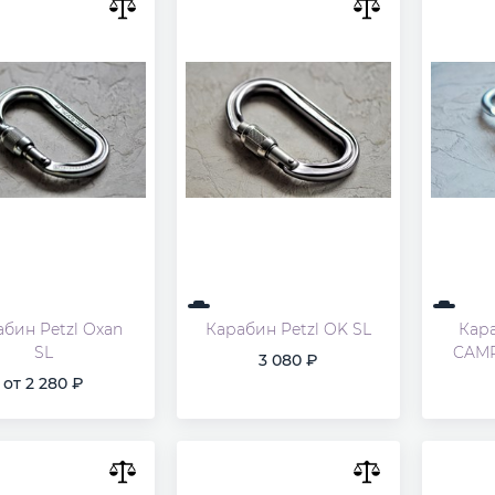
бин Petzl Oxan
Карабин Petzl OK SL
Кар
SL
CAMP
3 080
от
2 280