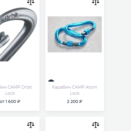
бин CAMP Orbit
Карабин CAMP Atom
Lock
Lock
от
1 600
2 200