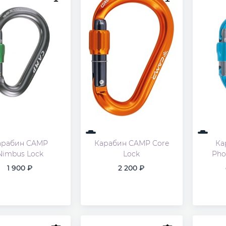
арабин CAMP
Карабин CAMP Core
Ка
Nimbus Lock
Lock
Pho
1 900
2 200