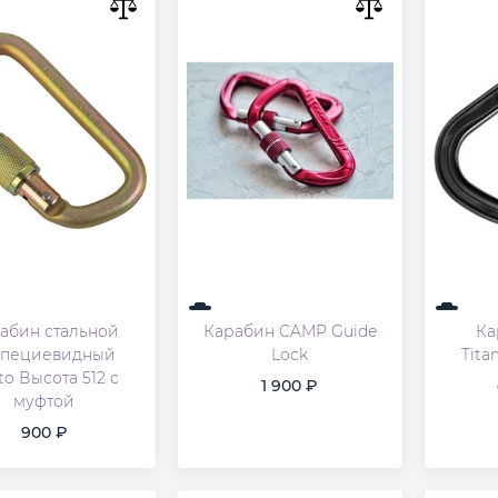
абин стальной
Карабин CAMP Guide
Ка
апециевидный
Lock
Tita
to Высота 512 с
1 900
муфтой
900