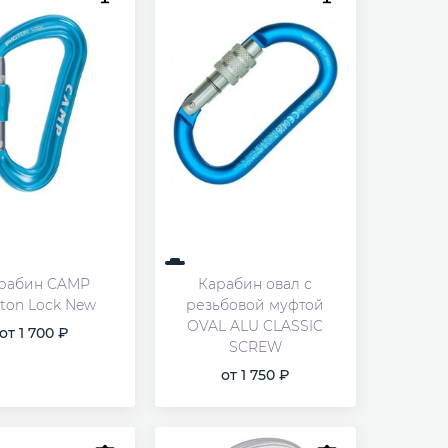
рабин CAMP
Карабин овал с
ton Lock New
резьбовой муфтой
OVAL ALU CLASSIC
от
1 700
SCREW
от
1 750