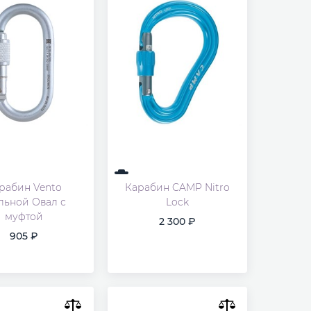
рабин Vento
Карабин CAMP Nitro
льной Овал с
Lock
муфтой
2 300
905