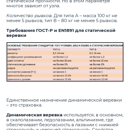
статической прочности. Но в этом параметре
многое зависит от узла.
Количество рывков
. Для типа А – масса 100 кг не
менее 5 рывков, тип В – 80 кг не менее 5 рывков.
Требования ГОСТ-Р и EN1891 для статической
веревки
Единственное назначение динамической веревки
– это страховка.
Динамическая веревка
используется, в основном,
в скалолазании, ледолазании, альпинизме, где
обеспечивает безопасность в лазании с «нижней
страховкой» и «верхней страховкой». Свойства