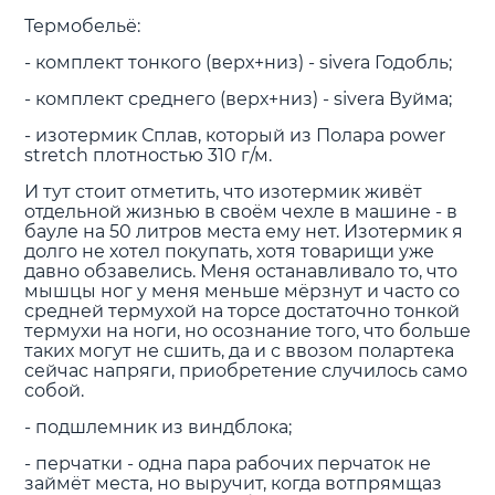
Термобельё:
- комплект тонкого (верх+низ) - sivera Годобль;
- комплект среднего (верх+низ) - sivera Вуйма;
- изотермик Сплав, который из Полара power
stretch плотностью 310 г/м.
И тут стоит отметить, что изотермик живёт
отдельной жизнью в своём чехле в машине - в
бауле на 50 литров места ему нет. Изотермик я
долго не хотел покупать, хотя товарищи уже
давно обзавелись. Меня останавливало то, что
мышцы ног у меня меньше мёрзнут и часто со
средней термухой на торсе достаточно тонкой
термухи на ноги, но осознание того, что больше
таких могут не сшить, да и с ввозом полартека
сейчас напряги, приобретение случилось само
собой.
- подшлемник из виндблока;
- перчатки - одна пара рабочих перчаток не
займёт места, но выручит, когда вотпрямщаз