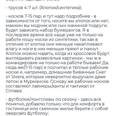
- трусов 4-7 шт. (Хлопок/синтетика);
- носков 7-15 пар, и тут надо подробнее - в
зависимости от того, носите вы хлопок или нет,
мамкин вы модник или сын маминой подруги,
будет зависеть набор бумерангов. Я в
последнее время всё чаще уже не только на
работе ношу носки из синтетики, так как в
отличие от хлопка они меньше накапливают
влагу и ноги в них меньше преют и пахнут.
Хлопок можно надеть, когда из кроссовок будут
выглядывать развесёлые картинки - мы ж в
командировке не только на работе бываем! Да,
сюда же(7-15 пар) я посчитал и тёплые рабочие
носки и, например, домашние бивачные Снег
от Sivera, которые невероятно выручали даже
летом в Мурманске. Основу же рабочих носков
составляют лайнеры/ханты и тактикал от
Сплава;
- футболки/лонгсливы по сезону - здесь всё
понятно, добавлю только, что для комфорта в
гостинице или съемном жилье берите с собой
оверсайз футболку;