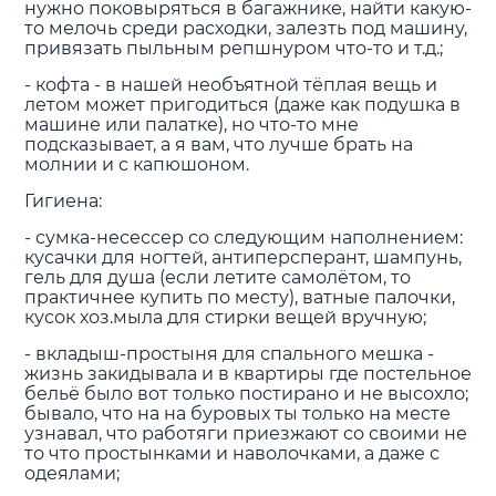
нужно поковыряться в багажнике, найти какую-
то мелочь среди расходки, залезть под машину,
привязать пыльным репшнуром что-то и т.д.;
- кофта - в нашей необъятной тёплая вещь и
летом может пригодиться (даже как подушка в
машине или палатке), но что-то мне
подсказывает, а я вам, что лучше брать на
молнии и с капюшоном.
Гигиена:
- сумка-несессер со следующим наполнением:
кусачки для ногтей, антиперсперант, шампунь,
гель для душа (если летите самолётом, то
практичнее купить по месту), ватные палочки,
кусок хоз.мыла для стирки вещей вручную;
- вкладыш-простыня для спального мешка -
жизнь закидывала и в квартиры где постельное
бельё было вот только постирано и не высохло;
бывало, что на на буровых ты только на месте
узнавал, что работяги приезжают со своими не
то что простынками и наволочками, а даже с
одеялами;