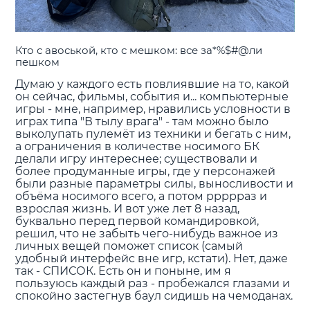
Кто с авоськой, кто с мешком: все за*%$#@ли
пешком
Думаю у каждого есть повлиявшие на то, какой
он сейчас, фильмы, события и... компьютерные
игры - мне, например, нравились условности в
играх типа "В тылу врага" - там можно было
выколупать пулемёт из техники и бегать с ним,
а ограничения в количестве носимого БК
делали игру интереснее; существовали и
более продуманные игры, где у персонажей
были разные параметры силы, выносливости и
объёма носимого всего, а потом ррррраз и
взрослая жизнь. И вот уже лет 8 назад,
буквально перед первой командировкой,
решил, что не забыть чего-нибудь важное из
личных вещей поможет список (самый
удобный интерфейс вне игр, кстати). Нет, даже
так - СПИСОК. Есть он и поныне, им я
пользуюсь каждый раз - пробежался глазами и
спокойно застегнув баул сидишь на чемоданах.