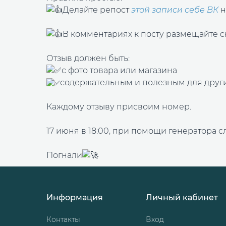
Делайте репост
этой записи себе
В
К
н
В комментариях к посту размещайте с
Отзыв должен быть:
с фото товар
а или магазина
содержательным и полезным для друг
Каждому отзыву присвоим номер.
17 июня в 18:00, при помощи генератора 
Погнали
Информация
Личный кабинет
Контакты
Вход