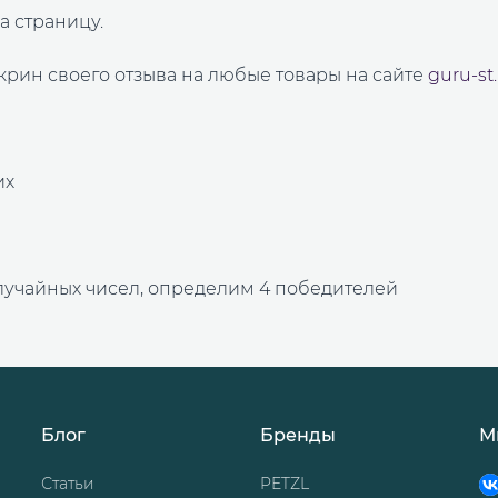
а страницу.
крин своего отзыва на любые товары на сайте
guru-st
их
случайных чисел, определим 4 победителей
Блог
Бренды
М
Статьи
PETZL