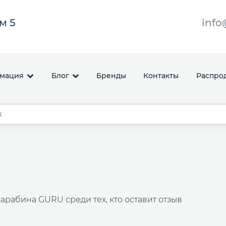
ом 5
info
мация
Блог
Бренды
Контакты
Распро
карабина GURU среди тех, кто оставит отзыв