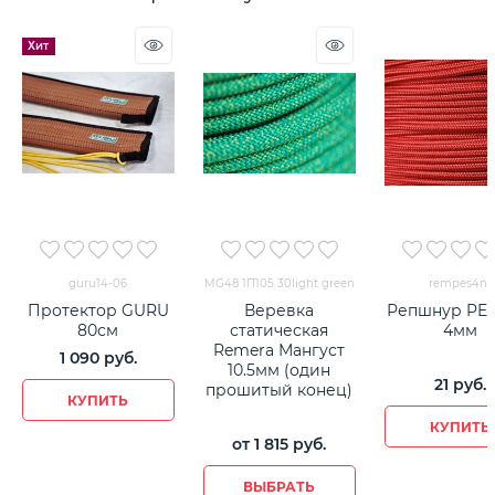
Хит
guru14-06
MG48 1П105 30light green
rempes4ny
Протектор GURU
Веревка
Репшнур PES
80см
статическая
4мм
Remera Мангуст
1 090
 руб.
10.5мм (один
21
 руб.
прошитый конец)
КУПИТЬ
КУПИТЬ
от
1 815
 руб.
ВЫБРАТЬ