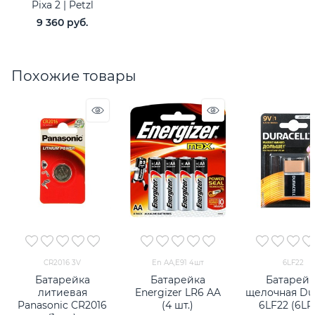
Pixa 2 | Petzl
9 360
 руб.
Похожие товары
CR2016 3V
En AA,E91 4шт
6LF22
Батарейка
Батарейка
Батарейк
литиевая
Energizer LR6 AA
щелочная Dur
Panasonic CR2016
(4 шт.)
6LF22 (6LR