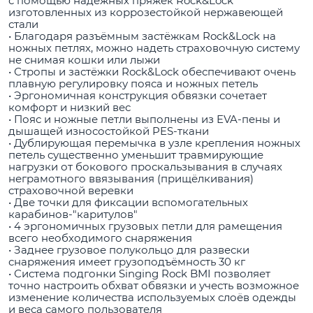
с помощью надёжных пряжек Rock&Lock
изготовленных из коррозестойкой нержавеющей
стали
• Благодаря разъёмным застёжкам Rock&Lock на
ножных петлях, можно надеть страховочную систему
не снимая кошки или лыжи
• Стропы и застёжки Rock&Lock обеспечивают очень
плавную регулировку пояса и ножных петель
• Эргономичная конструкция обвязки сочетает
комфорт и низкий вес
• Пояс и ножные петли выполнены из EVA-пены и
дышащей износостойкой PES-ткани
• Дублирующая перемычка в узле крепления ножных
петель существенно уменьшит травмирующие
нагрузки от бокового проскальзывания в случаях
неграмотного ввязывания (прищёлкивания)
страховочной веревки
• Две точки для фиксации вспомогательных
карабинов-"каритулов"
• 4 эргономичных грузовых петли для рамещения
всего необходимого снаряжения
• Заднее грузовое полукольцо для развески
снаряжения имеет грузоподъёмность 30 кг
• Система подгонки Singing Rock BMI позволяет
точно настроить обхват обвязки и учесть возможное
изменение количества используемых слоёв одежды
и веса самого пользователя