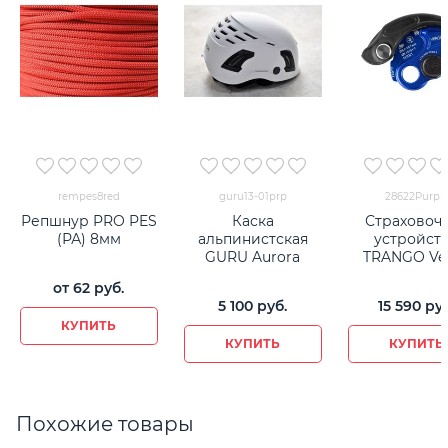
rempes8red
guru13-01prp
28622Purpl
Репшнур PRO PES
Каска
Страховоч
(РА) 8мм
альпинистская
устройст
GURU Aurora
TRANGO Ve
от
62
 руб.
5 100
 руб.
15 590
 ру
КУПИТЬ
КУПИТЬ
КУПИТЬ
Похожие товары