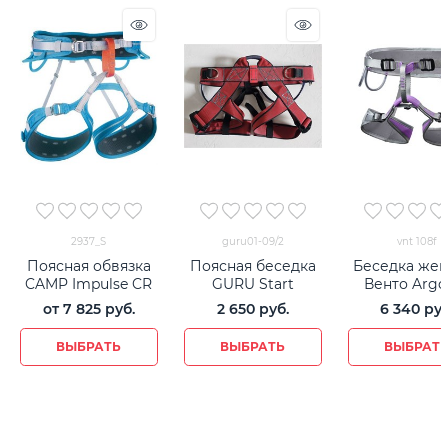
2937_S
guru01-09/2
vnt 108f
Поясная обвязка
Поясная беседка
Беседка жен
CAMP Impulse CR
GURU Start
Венто Argo
от
7 825
 руб.
2 650
 руб.
6 340
 руб
ВЫБРАТЬ
ВЫБРАТЬ
ВЫБРАТ