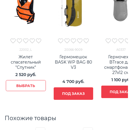
22002_L
20066-9009
A0337
Жилет
Гермомешок
Гермочех
спасательный
BASK WP BAG 80
BTrace д
"Спутник"
V3
смартфона 
27х12 см
2 520
 руб.
1 100
 руб
4 700
 руб.
ВЫБРАТЬ
ПОД ЗАКА
ПОД ЗАКАЗ
Похожие товары