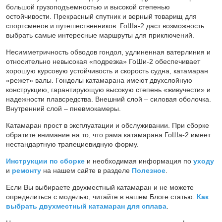
большой грузоподъемностью и высокой степенью
остойчивости. Прекрасный спутник и верный товарищ для
спортсменов и путешественников. ГоШа-2 даст возможность
выбрать самые интересные маршруты для приключений.
Несимметричность обводов гондол, удлиненная ватерлиния и
относительно невысокая «подрезка» ГоШи-2 обеспечивает
хорошую курсовую устойчивость и скорость судна, катамаран
«режет» валы. Гондолы катамарана имеют двухслойную
конструкцию, гарантирующую высокую степень «живучести» и
надежности плавсредства. Внешний слой – силовая оболочка.
Внутренний слой – пневмокамеры.
Катамаран прост в эксплуатации и обслуживании. При сборке
обратите внимание на то, что рама катамарана ГоШа-2 имеет
нестандартную трапециевидную форму.
Инструкции по сборке
и необходимая информация по
уходу
и
ремонту
на нашем сайте в разделе
Полезное
.
Если Вы выбираете двухместный катамаран и не можете
определиться с моделью, читайте в нашем Блоге статью:
Как
выбрать двухместный катамаран для сплава
.