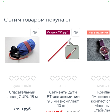
С этим товаром покупают
Скидка 650 руб.
Нет в наличии
guru 10-06/18
AT016
Mode 3_LR
Спасательный
Сегменты дуги
Компас
конец GURU 18 м
BTrace алюминий
"Московск
9,5 мм (комплект
компас" сп
10 шт.)
Модель 3 
3 990
 руб.
Стабильн
1 200
 руб.