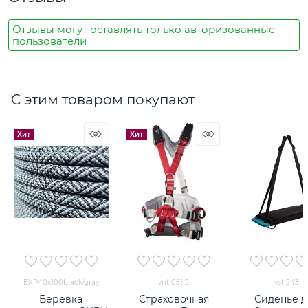
Отзывы могут оставлять только авторизованные
пользователи
С этим товаром покупают
Хит
Хит
EXP40х100black/gray
vnt 051 2
vst 243
Веревка
Страховочная
Сиденье д