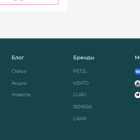
Блог
Бренды
М
Статьи
PETZL
Акции
VENTO
Новости
GURU
REMERA
CAMP