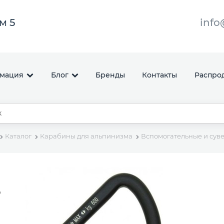
ом 5
info
мация
Блог
Бренды
Контакты
Распро
Каталог
Карабины для альпинизма
Вспомогательные и сув