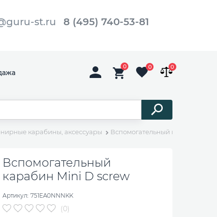
@guru-st.ru
8 (495) 740-53-81
0
0
0
дажа
енирные карабины, аксессуары
Вспомогательный карабин Mini 
Вспомогательный
карабин Mini D screw
Артикул:
751EA0NNNKK
(0)