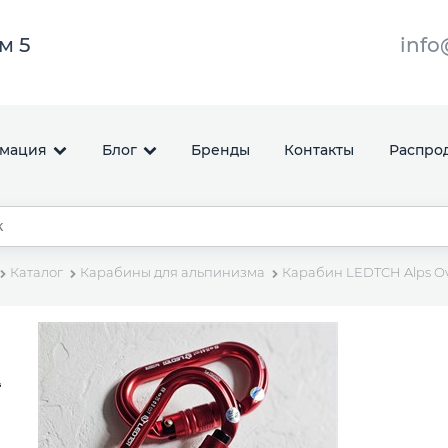
ом 5
info
мация
Блог
Бренды
Контакты
Распро
Каталог
Карабины для альпинизма
Карабин LEDTCH Alps O