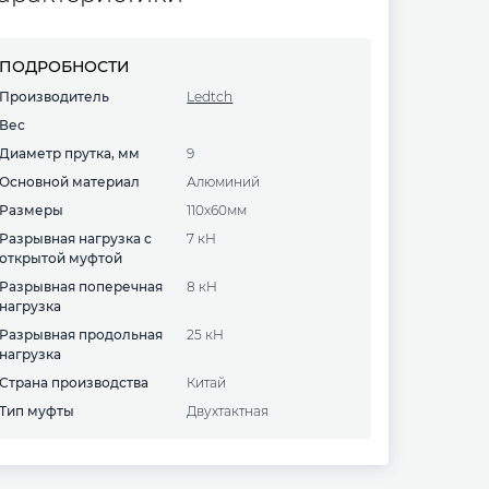
ПОДРОБНОСТИ
Производитель
Ledtch
Вес
Диаметр прутка, мм
9
Основной материал
алюминий
Размеры
110х60мм
Разрывная нагрузка с
7 кН
открытой муфтой
Разрывная поперечная
8 кН
нагрузка
Разрывная продольная
25 кН
нагрузка
Страна производства
Китай
Тип муфты
Двухтактная