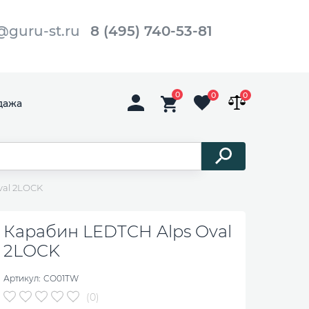
@guru-st.ru
8 (495) 740-53-81
0
0
0
дажа
val 2LOCK
Карабин LEDTCH Alps Oval
2LOCK
Артикул:
CO01TW
(0)