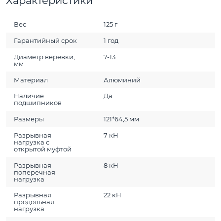
Характеристики
Вес
125 г
Гарантийный срок
1 год
Диаметр верёвки,
7-13
мм
Материал
Алюминий
Наличие
Да
подшипников
Размеры
121*64,5 мм
Разрывная
7 кН
нагрузка с
открытой муфтой
Разрывная
8 кН
поперечная
нагрузка
Разрывная
22 кН
продольная
нагрузка