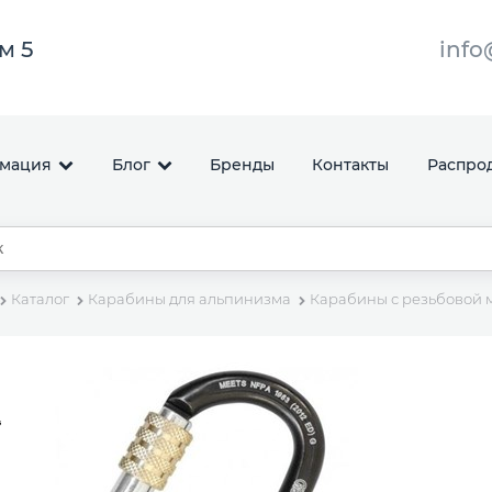
ом 5
info
мация
Блог
Бренды
Контакты
Распро
Каталог
Карабины для альпинизма
Карабины с резьбовой 