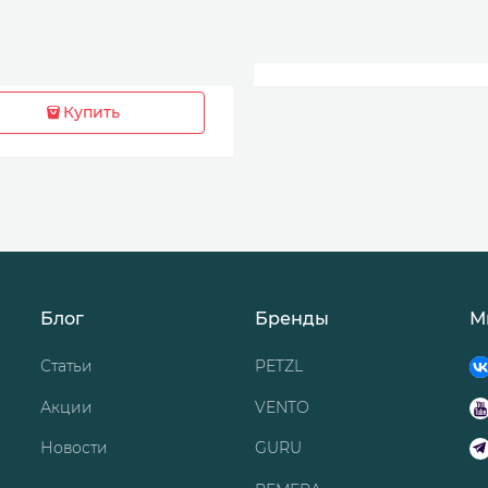
Купить
Блог
Бренды
М
Статьи
PETZL
Акции
VENTO
Новости
GURU