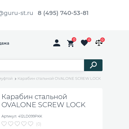
@guru-st.ru
8 (495) 740-53-81
0
0
0
дажа
муфтой
Карабин стальной OVALONE SCREW LOCK
Карабин стальной
OVALONE SCREW LOCK
Артикул:
412LD099PKK
(0)