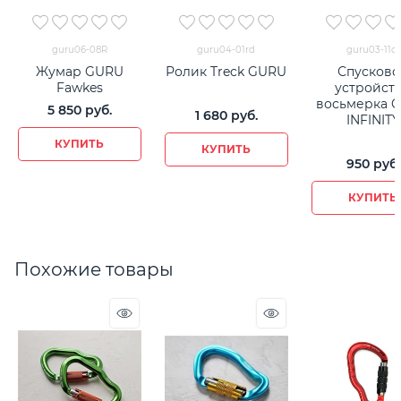
guru06-08R
guru04-01rd
guru03-11or
Жумар GURU
Ролик Treck GURU
Спусково
Fawkes
устройст
восьмерка 
5 850
 руб.
1 680
 руб.
INFINITY
КУПИТЬ
КУПИТЬ
950
 руб.
КУПИТЬ
Похожие товары