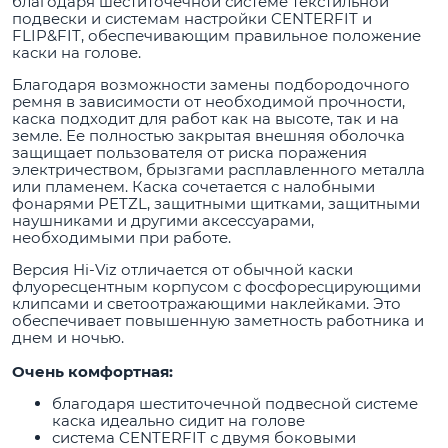
благодаря шеститочечной системе текстильной
подвески и системам настройки CENTERFIT и
FLIP&FIT, обеспечивающим правильное положение
каски на голове.
Благодаря возможности замены подбородочного
ремня в зависимости от необходимой прочности,
каска подходит для работ как на высоте, так и на
земле. Ее полностью закрытая внешняя оболочка
защищает пользователя от риска поражения
электричеством, брызгами расплавленного металла
или пламенем. Каска сочетается с налобными
фонарями PETZL, защитными щитками, защитными
наушниками и другими аксессуарами,
необходимыми при работе.
Версия Hi-Viz отличается от обычной каски
флуоресцентным корпусом с фосфоресцирующими
клипсами и светоотражающими наклейками. Это
обеспечивает повышенную заметность работника и
днем и ночью.
Очень комфортная:
благодаря шеститочечной подвесной системе
каска идеально сидит на голове
система CENTERFIT с двумя боковыми