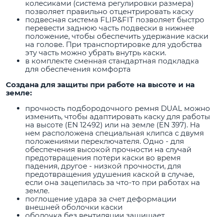
колесиками (система регулировки размера)
позволяет правильно отцентрировать каску
подвесная система FLIP&FIT позволяет быстро
перевести заднюю часть подвески в нижнее
положение, чтобы обеспечить удержание каски
на голове. При транспортировке для удобства
эту часть можно убрать внутрь каски.
в комплекте сменная стандартная подкладка
для обеспечения комфорта
Создана для защиты при работе на высоте и на
земле:
прочность подбородочного ремня DUAL можно
изменить, чтобы адаптировать каску для работы
на высоте (EN 12492) или на земле (EN 397). На
нем расположена специальная клипса с двумя
положениями переключателя. Одно - для
обеспечения высокой прочности на случай
предотвращения потери каски во время
падения, другое - низкой прочности, для
предотвращения удушения каской в случае,
если она зацепилась за что-то при работах на
земле.
поглощение удара за счет деформации
внешней оболочки каски
оболочка без вентиляции защищает