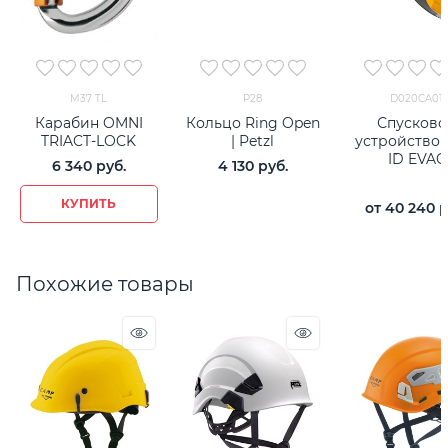
M37 TL
P28
D020CA01
Карабин OMNI
Кольцо Ring Open
Спусково
TRIACT-LOCK
| Petzl
устройство P
I`D EVAC
6 340
 руб.
4 130
 руб.
КУПИТЬ
от
40 240
 
Похожие товары