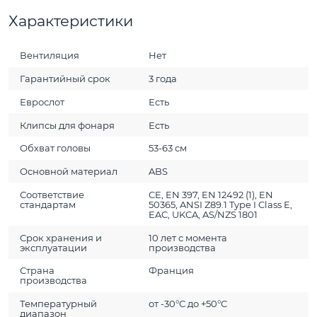
Характеристики
Вентиляция
Нет
Гарантийный срок
3 года
Еврослот
Есть
Клипсы для фонаря
Есть
Обхват головы
53-63 см
Основной материал
ABS
Соответствие
CE, EN 397, EN 12492 (1), EN
стандартам
50365, ANSI Z89.1 Type I Class E,
EAC, UKCA, AS/NZS 1801
Срок хранения и
10 лет с момента
эксплуатации
производства
Страна
Франция
производства
Температурный
от -30°С до +50°С
диапазон