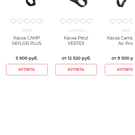
02098
A010AA03
26431
Каска CAMP
Каска Petzl
Каска Camp 
SKYLOR PLUS
VERTEX
Air Pro
5 900
 руб.
от
12 520
 руб.
от
9 500
 р
КУПИТЬ
КУПИТЬ
КУПИТЬ