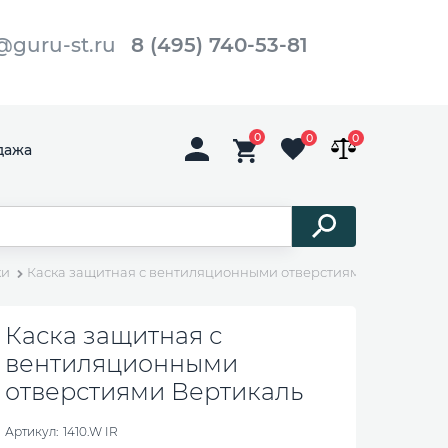
@guru-st.ru
8 (495) 740-53-81
0
0
0
дажа
ки
Каска защитная с вентиляционными отверстиями Вертикаль
Каска защитная с
вентиляционными
отверстиями Вертикаль
Артикул:
1410.W IR