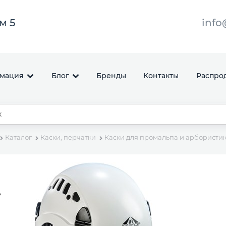
ом 5
info
мация
Блог
Бренды
Контакты
Распро
Каталог
Каски, перчатки
Каски для промальпа и арбористи