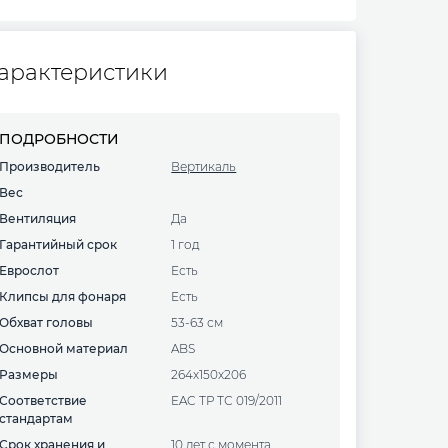
арактеристики
ПОДРОБНОСТИ
Производитель
Вертикаль
Вес
Вентиляция
Да
Гарантийный срок
1 год
Еврослот
Есть
Клипсы для фонаря
Есть
Обхват головы
53-63 см
Основной материал
ABS
Размеры
264х150х206
Соответствие
EAC ТР ТС 019/2011
стандартам
Срок хранения и
10 лет с момента