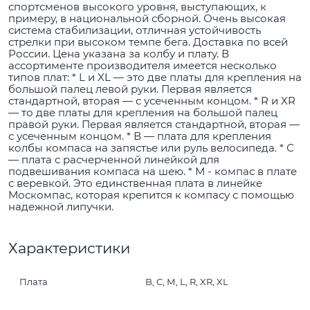
спортсменов высокого уровня, выступающих, к
примеру, в национальной сборной. Очень высокая
система стабилизации, отличная устойчивость
стрелки при высоком темпе бега. Доставка по всей
России. Цена указана за колбу и плату. В
ассортименте производителя имеется несколько
типов плат: * L и XL — это две платы для крепления на
большой палец левой руки. Первая является
стандартной, вторая — с усеченным концом. * R и XR
— то две платы для крепления на большой палец
правой руки. Первая является стандартной, вторая —
с усеченным концом. * В — плата для крепления
колбы компаса на запястье или руль велосипеда. * С
— плата с расчерченной линейкой для
подвешивания компаса на шею. * М - компас в плате
с веревкой. Это единственная плата в линейке
Москомпас, которая крепится к компасу с помощью
надежной липучки.
Характеристики
Плата
B, C, М, L, R, XR, XL