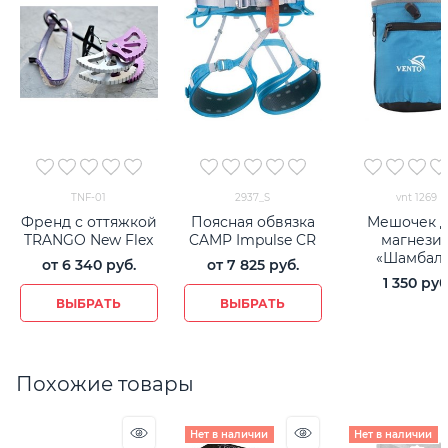
TNF-01
2937_S
vnt 1269
Френд с оттяжкой
Поясная обвязка
Мешочек 
TRANGO New Flex
CAMP Impulse CR
магнези
«Шамбал
от
6 340
 руб.
от
7 825
 руб.
1 350
 руб
ВЫБРАТЬ
ВЫБРАТЬ
Похожие товары
Нет в наличии
Нет в наличии