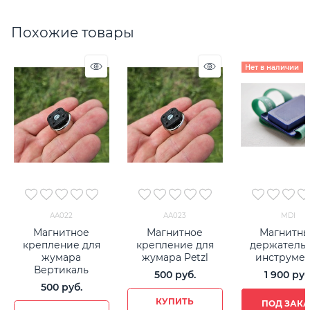
Похожие товары
Нет в наличии
АА022
АА023
MDI
Магнитное
Магнитное
Магнитн
крепление для
крепление для
держатель 
жумара
жумара Petzl
инструмен
Вертикаль
500
 руб.
1 900
 руб
500
 руб.
КУПИТЬ
ПОД ЗАКА