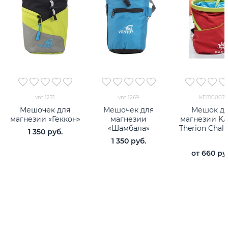
vnt 1271
vnt 1269
KE810007
Мешочек для
Мешочек для
Мешок д
магнезии «Геккон»
магнезии
магнезии KA
«Шамбала»
Therion Chal
1 350
 руб.
1 350
 руб.
от
660
 ру