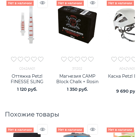
Нет в наличии
Нет в наличии
Нет в наличии
C042AA01
311202
A042VA09
Оттяжка Petzl
Магнезия CAMP
Каска Petzl 
FINESSE SLING
Block Chalk + Rosin
1 120
 руб.
1 350
 руб.
9 690
 руб
Похожие товары
Нет в наличии
Нет в наличии
Нет в наличии