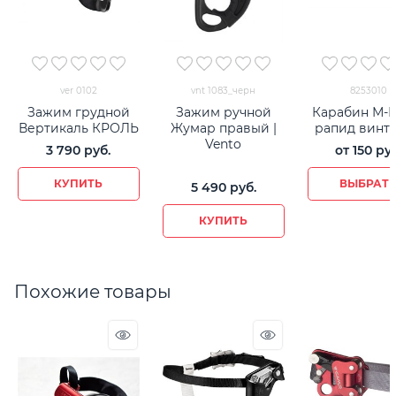
ver 0102
vnt 1083_черн
8253010
Зажим грудной
Зажим ручной
Карабин М-К
Вертикаль КРОЛЬ
Жумар правый |
рапид винт
Vento
3 790
 руб.
от
150
 руб
КУПИТЬ
ВЫБРАТ
5 490
 руб.
КУПИТЬ
Похожие товары