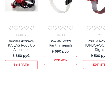
EA405R
B02CLA
3261
Зажим ножной
Зажим Petzl
Зажим нож
KAILAS Foot Up
Pantin левый
TURBOFOOT
Ascender
Right
9 690
 руб.
8 860
 руб.
9 500
 руб
КУПИТЬ
ВЫБРАТЬ
КУПИТЬ