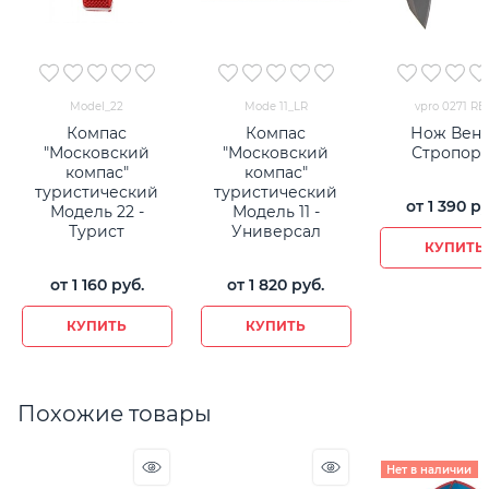
Model_22
Mode 11_LR
vpro 0271 RE
Компас
Компас
Нож Вен
"Московский
"Московский
Стропоре
компас"
компас"
туристический
туристический
от
1 390
 ру
Модель 22 -
Модель 11 -
Турист
Универсал
КУПИТЬ
от
1 160
 руб.
от
1 820
 руб.
КУПИТЬ
КУПИТЬ
Похожие товары
Нет в наличии