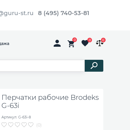
@guru-st.ru
8 (495) 740-53-81
0
0
0
дажа
Перчатки рабочие Brodeks
G-63i
Артикул:
G-63i-8
(0)