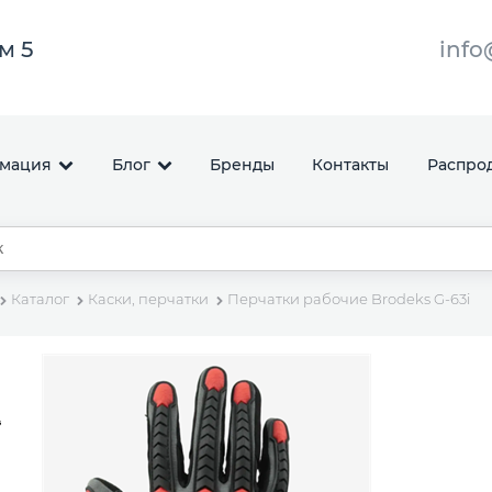
ом 5
info
мация
Блог
Бренды
Контакты
Распро
Каталог
Каски, перчатки
Перчатки рабочие Brodeks G-63i