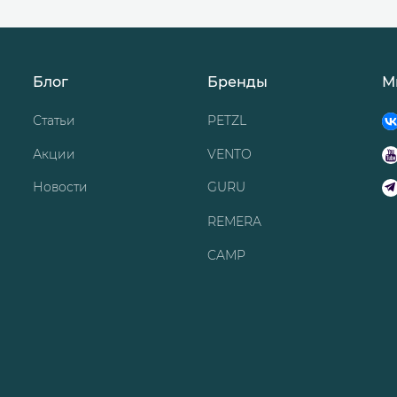
Блог
Бренды
М
Статьи
PETZL
Акции
VENTO
Новости
GURU
REMERA
CAMP