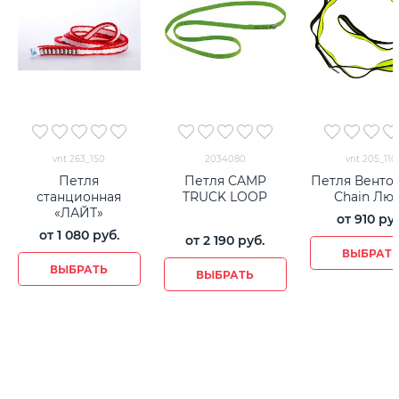
vnt 263_150
2034080
vnt 205_110
Петля
Петля CAMP
Петля Венто 
станционная
TRUCK LOOP
Сhain Лю
«ЛАЙТ»
от
910
 ру
от
1 080
 руб.
от
2 190
 руб.
ВЫБРАТ
ВЫБРАТЬ
ВЫБРАТЬ