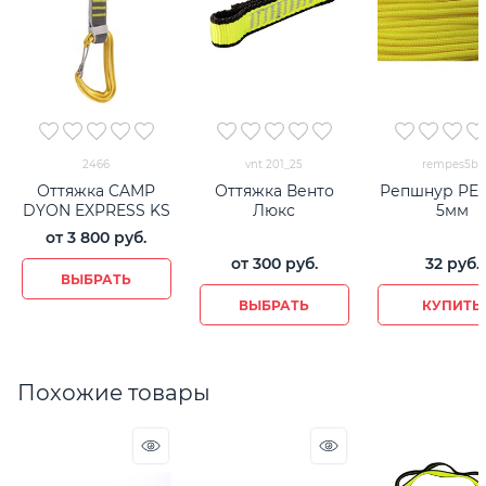
2466
vnt 201_25
rempes5br
Оттяжка CAMP
Оттяжка Венто
Репшнур PES
DYON EXPRESS KS
Люкс
5мм
от
3 800
 руб.
от
300
 руб.
32
 руб.
ВЫБРАТЬ
ВЫБРАТЬ
КУПИТЬ
Похожие товары