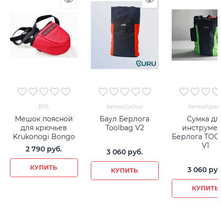
BPS
bertool2yellow
bertool1gree
Мешок поясной
Баул Берлога
Сумка дл
для крючьев
Toolbag V2
инструмен
Krukonogi Bongo
Берлога TO
V1
2 790
 руб.
3 060
 руб.
КУПИТЬ
3 060
 руб
КУПИТЬ
КУПИТЬ