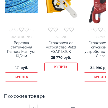
MG48хП105_pink
B071BA00
099703
Веревка
Страховочное
Страховоч
статическая
устройство Petzl
спусково
Remera Мангуст
ASAP LOCK
устройство 
10,5мм
Giant
35 770
 руб.
КУПИТЬ
121
 руб.
34 990
 ру
КУПИТЬ
КУПИТЬ
Похожие товары