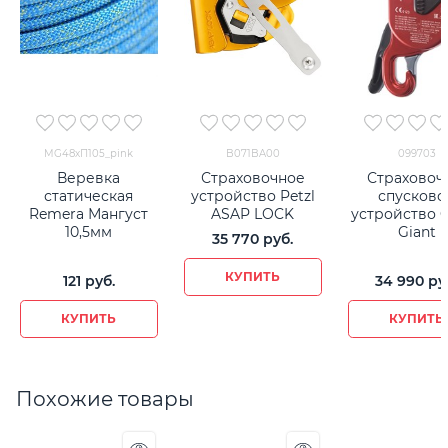
MG48хП105_pink
B071BA00
099703
Веревка
Страховочное
Страховоч
статическая
устройство Petzl
спусково
Remera Мангуст
ASAP LOCK
устройство 
10,5мм
Giant
35 770
 руб.
КУПИТЬ
121
 руб.
34 990
 ру
КУПИТЬ
КУПИТЬ
Похожие товары