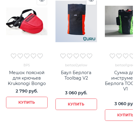
BPS
bertool2yellow
bertool1gree
Мешок поясной
Баул Берлога
Сумка дл
для крючьев
Toolbag V2
инструмен
Krukonogi Bongo
Берлога TO
V1
2 790
 руб.
3 060
 руб.
КУПИТЬ
3 060
 руб
КУПИТЬ
КУПИТЬ