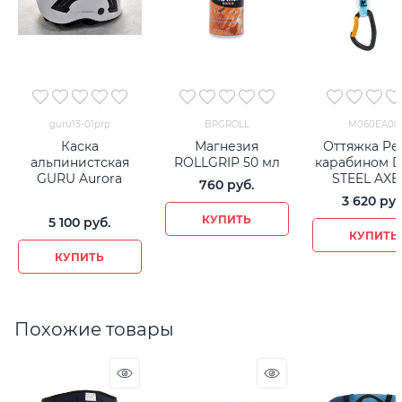
guru13-01prp
BPGROLL
M060EA00
Каска
Магнезия
Оттяжка Pet
альпинистская
ROLLGRIP 50 мл
карабином D
GURU Aurora
STEEL AXE
760
 руб.
3 620
 руб
КУПИТЬ
5 100
 руб.
КУПИТЬ
КУПИТЬ
Похожие товары