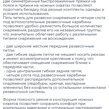
Две симметричные быстрозажимные пряжки на
поясе и пряжки на ножных охватах позволяют
подогнать беседку под разные комплекты одежды и
условия использования.
Пять петель для развески снаряжения и четыре слота
под вспомогательные развесочные карабины
позволяют удобно разместить большое количество
снаряжения, разделив его на независимые группы,
что значительно облегчает работу с различными
типами снаряжения на восхождении.
- две широкие жесткие передние развесочные
петли;
- две гибкие задние петли не мешают носить рюкзак
и имеют ассиметричное крепление к поясу, что
обеспечивает смещение снаряжения ближе к
передней части;
- одна центральная гибкая задняя петля;
- четыре слота под развесочные карабины
позволяют распределить дополнительное
снаряжение (ледобуры, крючья, закладные
элементы) без конфликта со остальными элементами
развесочной системы.
Форма поясного ремня и конструкция ножных
охватов позволяет сохранить комфорт при
длительном зависании и оптимально распределяет