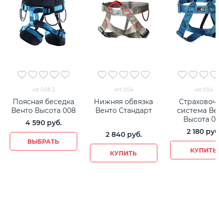
vst 008 2
vnt 004
vst 004
Поясная беседка
Нижняя обвязка
Страховоч
Венто Высота 008
Венто Стандарт
система Ве
Высота 0
4 590
 руб.
2 180
 руб
2 840
 руб.
ВЫБРАТЬ
КУПИТЬ
КУПИТЬ