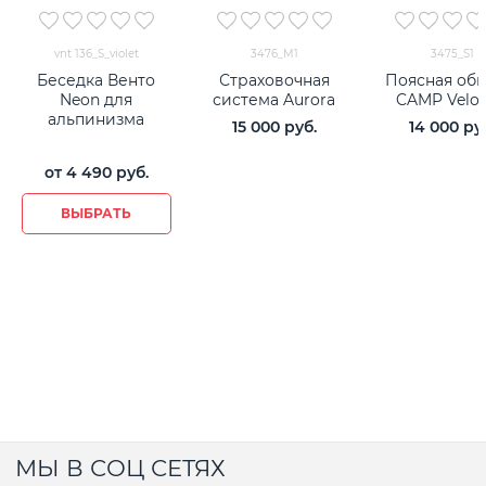
vnt 136_S_violet
3476_M1
3475_S1
Беседка Венто
Страховочная
Поясная обв
Neon для
система Aurora
CAMP Veloc
альпинизма
15 000
 руб.
14 000
 ру
от
4 490
 руб.
ВЫБРАТЬ
МЫ В СОЦ СЕТЯХ