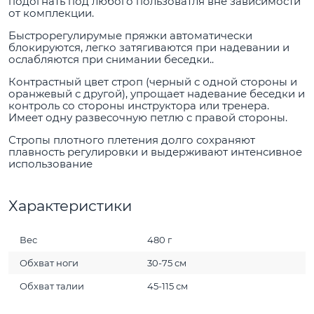
подогнать под любого пользоватля вне зависимости
от комплекции.
Быстрорегулирумые пряжки автоматически
блокируются, легко затягиваются при надевании и
ослабляются при снимании беседки..
Контрастный цвет строп (черный с одной стороны и
оранжевый с другой), упрощает надевание беседки и
контроль со стороны инструктора или тренера.
Имеет одну развесочную петлю с правой стороны.
Стропы плотного плетения долго сохраняют
плавность регулировки и выдерживают интенсивное
использование
Характеристики
Вес
480 г
Обхват ноги
30-75 см
Обхват талии
45-115 см