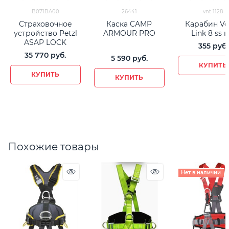
B071BA00
26441
vnt 1128
Страховочное
Каска CAMP
Карабин Ve
устройство Petzl
ARMOUR PRO
Link 8 ss 
ASAP LOCK
355
 руб.
35 770
 руб.
5 590
 руб.
КУПИТЬ
КУПИТЬ
КУПИТЬ
Похожие товары
Нет в наличии