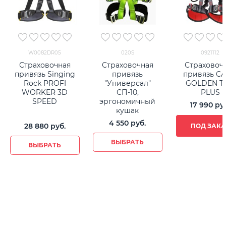
W0082DR05
020S
0921112
Страховочная
Страховочная
Страховоч
привязь Singing
привязь
привязь C
Rock PROFI
"Универсал"
GOLDEN T
WORKER 3D
СП-10,
PLUS
SPEED
эргономичный
17 990
 ру
кушак
4 550
 руб.
28 880
 руб.
ПОД ЗАКА
ВЫБРАТЬ
ВЫБРАТЬ