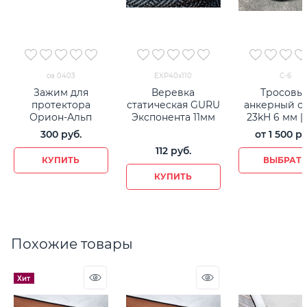
оа 0403
EXP40х110
С-6
Зажим для
Веревка
Тросовы
протектора
статическая GURU
анкерный с
Орион-Альп
Экспонента 11мм
23kH 6 мм |
300
 руб.
от
1 500
 ру
112
 руб.
КУПИТЬ
ВЫБРАТ
КУПИТЬ
Похожие товары
Хит