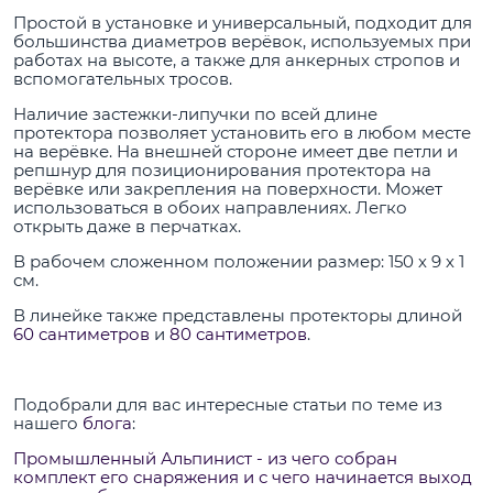
Простой в установке и универсальный, подходит для
большинства диаметров верёвок, используемых при
работах на высоте, а также для анкерных стропов и
вспомогательных тросов.
Наличие застежки-липучки по всей длине
протектора позволяет установить его в любом месте
на верёвке. На внешней стороне имеет две петли и
репшнур для позиционирования протектора на
верёвке или закрепления на поверхности. Может
использоваться в обоих направлениях. Легко
открыть даже в перчатках.
В рабочем сложенном положении размер: 150 х 9 х 1
см.
В линейке также представлены протекторы длиной
60 сантиметров
и
80 сантиметров
.
Подобрали для вас интересные статьи по теме из
нашего
блога
:
Промышленный Альпинист - из чего собран
комплект его снаряжения и с чего начинается выход