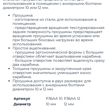
использования в помещении с анкерными болтами
диаметром 10 или 12 мм.
Проушина:
- изготовлена из стали, для использования в
помещении;
- предотвращение вращения: текстурированная
задняя поверхность проушины предотвращает
вращение проушины во время установки или
при больших боковых нагрузках во время
использования.
Простое вщелкивание:
- проушина эргономической формы с большим
отверстием облегчает вщелкивание карабина;
- большое отверстие позволяет вщелкнуть сразу
два карабина.
Толщина проушины и закругленные края
отверстия значительно уменьшают износ
карабина.
Проушина доступна в двух размерах: для
использования с анкерными болтами
диаметром 10 и 12 мм
Артикул
P36AA 10
P36AA 12
Диаметр
10 мм
12 мм