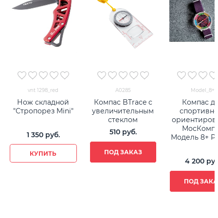
vnt 1298_red
A0285
Model_8+
Нож складной
Компас BTrace с
Компас д
"Стропорез Mini"
увеличительным
спортивно
стеклом
ориентиров
МосКомп
510
 руб.
1 350
 руб.
Модель 8+ Р
ПОД ЗАКАЗ
КУПИТЬ
4 200
 руб
ПОД ЗАКА