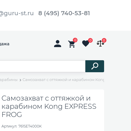
@guru-st.ru
8 (495) 740-53-81
0
0
0
дажа
карабины
Самозахват с оттяжкой и карабином Kong EXPRESS F
Самозахват с оттяжкой и
карабином Kong EXPRESS
FROG
Артикул:
761SET4000K