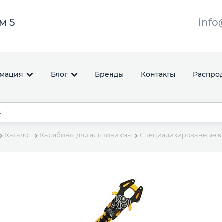
ом 5
info
мация
Блог
Бренды
Контакты
Распро
Каталог
Карабины для альпинизма
Специализированные 