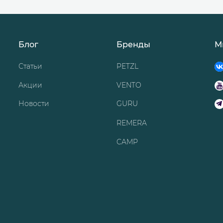
Блог
Бренды
М
Статьи
PETZL
Акции
VENTO
Новости
GURU
REMERA
CAMP