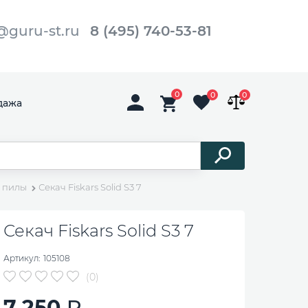
@guru-st.ru
8 (495) 740-53-81
0
0
0
дажа
, пилы
Секач Fiskars Solid S3 7
Секач Fiskars Solid S3 7
Артикул:
105108
(0)
7 250