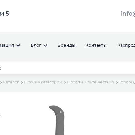
ом 5
info
мация
Блог
Бренды
Контакты
Распро
Каталог
Прочие категории
Походы и путешествия
Топоры