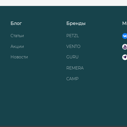
Блог
Бренды
М
Статьи
PETZL
Акции
VENTO
Новости
GURU
REMERA
CAMP