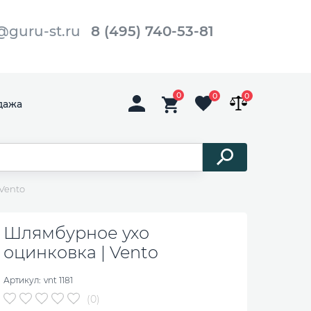
@guru-st.ru
8 (495) 740-53-81
0
0
0
дажа
Vento
Шлямбурное ухо
оцинковка | Vento
Артикул:
vnt 1181
(0)