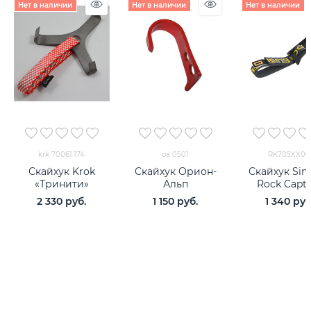
Нет в наличии
Нет в наличии
Нет в наличии
krk 70061.174
оа 0501
RK705XX00
Скайхук Krok
Скайхук Орион-
Скайхук Sin
«Тринити»
Альп
Rock Capta
2 330
 руб.
1 150
 руб.
1 340
 руб