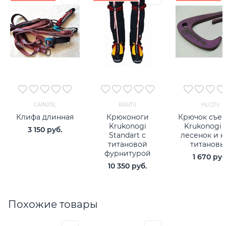
CAlN20L
RAS(Ti)
HLC(Ti)
Клифа длинная
Крюконоги
Крючок съе
Krukonogi
Krukonogi 
3 150
 руб.
Standart с
лесенок и 
титановой
титановы
фурнитурой
1 670
 руб
10 350
 руб.
Похожие товары