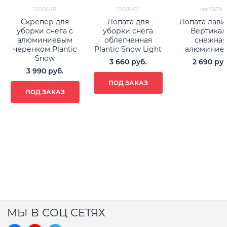
12006-01
12001-01
ver 0639
Скрепер для
Лопата для
Лопата лави
уборки снега с
уборки снега
Вертикал
алюминиевым
облегченная
снежная
черенком Plantic
Plantic Snow Light
алюминие
Snow
3 660
 руб.
2 690
 руб
3 990
 руб.
ПОД ЗАКАЗ
ПОД ЗАКАЗ
МЫ В СОЦ СЕТЯХ