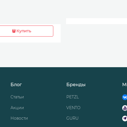
Купить
Блог
Бренды
М
Статьи
PETZL
Акции
VENTO
Новости
GURU