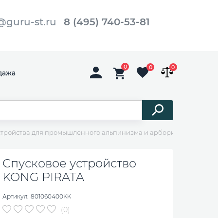
@guru-st.ru
8 (495) 740-53-81
0
0
0
дажа
стройства для промышленного альпинизма и арбористики
Спус
Спусковое устройство
KONG PIRATA
Артикул:
801060400KK
(0)