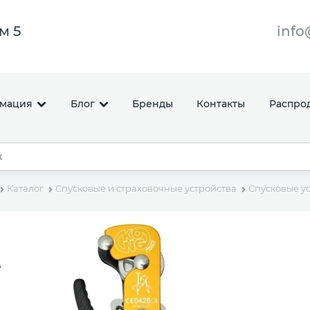
ом 5
info
мация
Блог
Бренды
Контакты
Распро
Каталог
Спусковые и страховочные устройства
Спусковые у