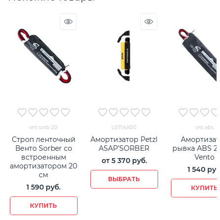
vnt sorb 20
L071AA00
vnt abs
Строп ленточный
Амортизатор Petzl
Амортизат
Венто Sorber со
ASAP’SORBER
рывка ABS 27
встроенным
Vento
от
5 370
 руб.
амортизатором 20
1 540
 руб
см
ВЫБРАТЬ
1 590
 руб.
КУПИТЬ
КУПИТЬ