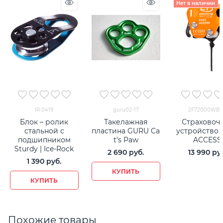
Нет в наличии
IR 0419
guru02-17
2F72000WB
Блок – ролик
Такелажная
Страховоч
стальной с
пластина GURU Ca
устройство 
подшипником
t’s Paw
ACCESS
Sturdy | Ice-Rock
2 690
 руб.
13 990
 ру
1 390
 руб.
КУПИТЬ
КУПИТЬ
Похожие товары