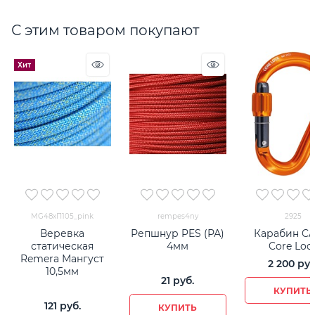
С этим товаром покупают
Хит
MG48хП105_pink
rempes4ny
2925
Веревка
Репшнур PES (РА)
Карабин C
статическая
4мм
Core Loc
Remera Мангуст
2 200
 руб
10,5мм
21
 руб.
КУПИТЬ
121
 руб.
КУПИТЬ