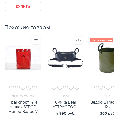
КУПИТЬ
Похожие товары
Нет в наличии
strop_micV7_red
BAAT
A0340
Транспортный
Сумка Beal
Ведро BTrac
мешок STROP
ATTRAC TOOL
12 л
Микро Ведро 7
4 990
 руб.
360
 руб.