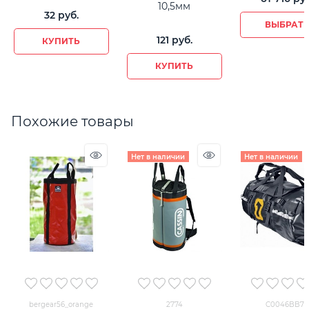
10,5мм
32
 руб.
ВЫБРАТ
121
 руб.
КУПИТЬ
КУПИТЬ
Похожие товары
Нет в наличии
Нет в наличии
bergear56_orange
2774
C0046BB7