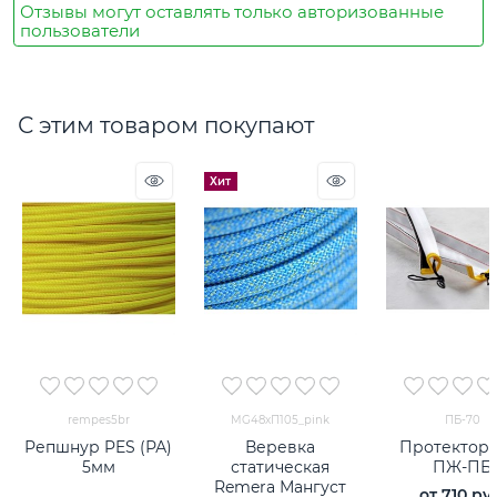
Отзывы могут оставлять только авторизованные
пользователи
С этим товаром покупают
Хит
rempes5br
MG48хП105_pink
ПБ-70
Репшнур PES (РА)
Веревка
Протектор 
5мм
статическая
ПЖ-ПБ
Remera Мангуст
от
710
 ру