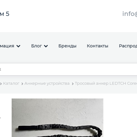
ом 5
info
мация
Блог
Бренды
Контакты
Распро
Каталог
Анкерные устройства
Тросовый анкер LEDTCH Core