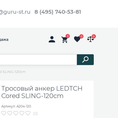
@guru-st.ru
8 (495) 740-53-81
0
0
0
дажа
d SLING-120cm
Тросовый анкер LEDTCH
Cored SLING-120cm
Артикул:
A204-120
(0)