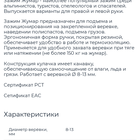
Зажим Жумар - наиболее популярный зажим среди
альпинистов, туристов, спелеологов и спасателей.
Выпускается варианты для правой и левой руки.
Зажим Жумар предназначен для подъема и
позиционирования на закрепленной веревке,
наведении полиспастов, подъема грузов.
Эргономичная форма ручки, покрытая резиной,
обеспечивает удобство в работе и термоизоляцию.
Применяется для удобного захвата веревки при тяге
или натяжении (не более 150 кг на жумар).
Конструкция кулачка имеет канавку,
обеспечивающую самоочищение от влаги, льда и
грязи. Работает с веревкой Ø 8-13 мм.
Сертификат РСТ
Сетификат EAC
Характеристики
Диаметр верёвки,
8-13
мм