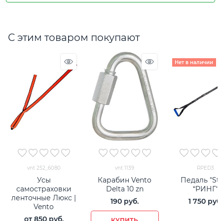
С этим товаром покупают
Нет в наличии
vnt 252_6080
vnt 1139
RPED3
Усы
Карабин Vento
Педаль "St
самостраховки
Delta 10 zn
“РИНГ“
ленточные Люкс |
190
 руб.
1 750
 руб
Vento
от
850
 руб.
КУПИТЬ