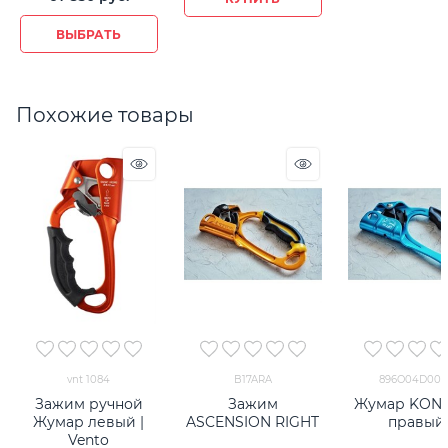
ВЫБРАТЬ
Похожие товары
vnt 1084
B17ARA
896O04D00K
Зажим ручной
Зажим
Жумар KONG 
Жумар левый |
ASCENSION RIGHT
правый
Vento