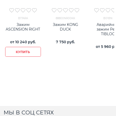
B17ARA
88800NR00KK
B01BN
Зажим
Зажим KONG
Аварийн
ASCENSION RIGHT
DUCK
зажим Pet
TIBLOC
от
10 240
 руб.
7 750
 руб.
от
5 960
 р
КУПИТЬ
МЫ В СОЦ СЕТЯХ