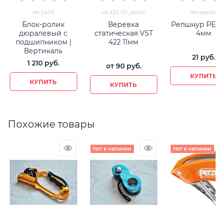
ver 0405
vst 422 110_yellow
rempes4ny
Блок-ролик
Веревка
Репшнур PES
дюралевый с
статическая VST
4мм
подшипником |
422 11мм
Вертикаль
21
 руб.
1 210
 руб.
от
90
 руб.
КУПИТЬ
КУПИТЬ
КУПИТЬ
Похожие товары
Нет в наличии
Нет в наличии